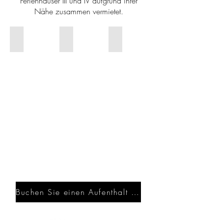
Ferienhäuser III und IV aufgrund ihrer
Nähe zusammen vermietet.
Gite II
Gites III et IV
Gite V
Buchen Sie einen Aufenthalt bei uns