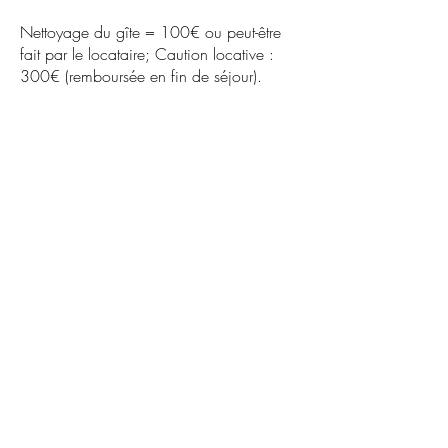
Nettoyage du gîte = 100€ ou peut-être
fait par le locataire; Caution locative :
300€ (remboursée en fin de séjour).
Les Framboisiers V
Noël & Nouvel an : minimum 3 nuits - 838,5
euros à Noël et 908,5 euros à Nouvel an