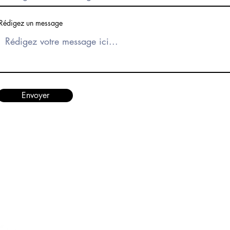
Rédigez un message
Envoyer
Gîtes Les Framboisiers
Cousteumont
Route des Framboisiers 10
6840 Neufchâteau