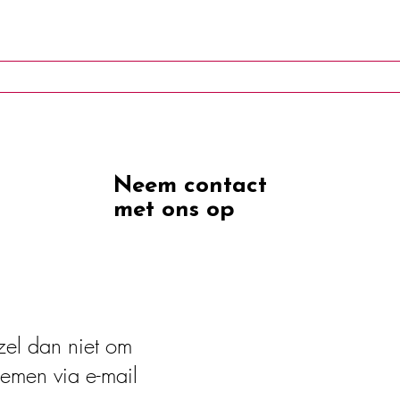
commodaties
De distilleerderij
Tarieven & reserve
Neem contact
met ons op
zel dan niet om
nemen via e-mail