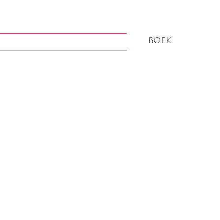
BOEK
ring
Rondom
More