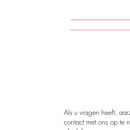
Gites Les
Home
Onze ac
Framboisiers
Als u vragen heeft, aar
contact met ons op te 