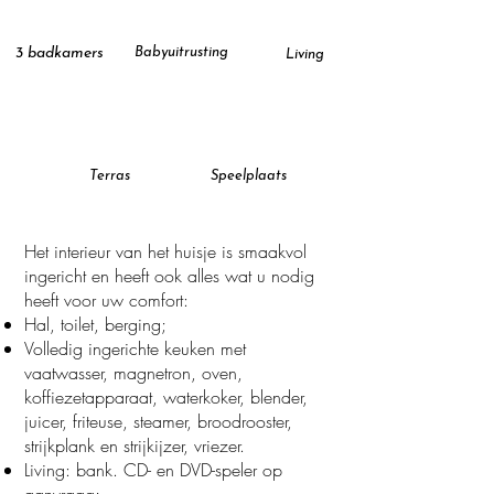
3 badkamers
Babyuitrusting
Living
Terras
Speelplaats
Het interieur van het huisje is smaakvol
ingericht en heeft ook alles wat u nodig
heeft voor uw comfort:
Hal, toilet, berging;
Volledig ingerichte keuken met
vaatwasser, magnetron, oven,
koffiezetapparaat, waterkoker, blender,
juicer, friteuse, steamer, broodrooster,
strijkplank en strijkijzer, vriezer.
Living: bank. CD- en DVD-speler op