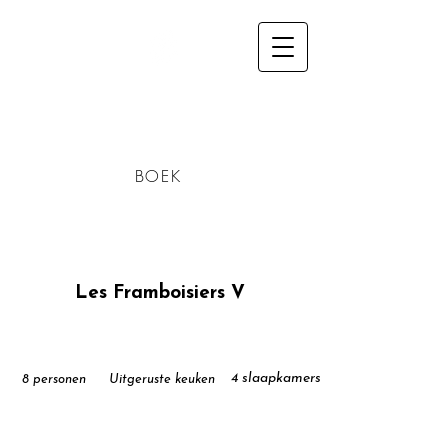
Gites Les
Framboisiers
BOEK
Les Framboisiers V
4 slaapkamers
8 personen
Uitgeruste keuken